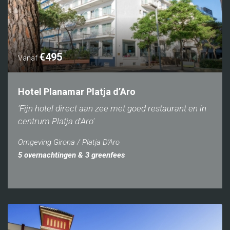
€495
Vanaf
Hotel Planamar Platja d’Aro
'Fijn hotel direct aan zee met goed restaurant en in
centrum Platja d'Aro'
Omgeving Girona / Platja D'Aro
5 overnachtingen & 3 greenfees