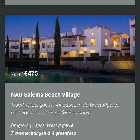
€475
Vanaf
NAU Salema Beach Village
'Goed verzorgde townhouses in de West Algarve
met nog te betalen golfbanen nabij'
Omgeving Lagos, West Algarve
7 overnachtingen & 4 greenfees