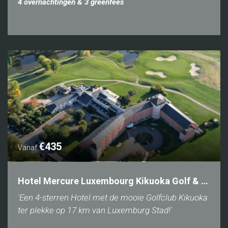
4 overnachtingen & 3 greenfees
€435
Vanaf
Hotel Mercure Luxembourg Kikuoka Golf & Spa
'Een 4-sterren Hotel met de mooie Golfclub Kikuoka
ter plekke op 17 km van Luxemburg Stad!'