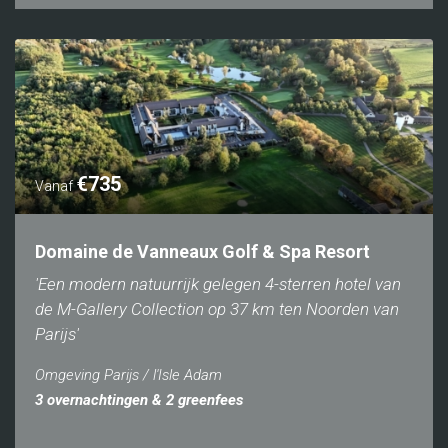
€735
Vanaf
Domaine de Vanneaux Golf & Spa Resort
'Een modern natuurrijk gelegen 4-sterren hotel van
de M-Gallery Collection op 37 km ten Noorden van
Parijs'
Omgeving Parijs / l'Isle Adam
3 overnachtingen & 2 greenfees