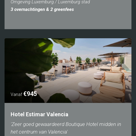
Omgeving Luxemburg / Luxemburg stad
3 overnachtingen & 2 greenfees
€945
Vanaf
Hotel Estimar Valencia
'Zeer goed gewaardeerd Boutique Hotel midden in
het centrum van Valencia'