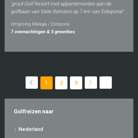
'groot Golf Resort met appartementen aan de
golfbaan van Valle Romano op 7 km van Estepona!'
Omgeving Malaga / Estepona
7 overnachtingen & 5 greenfees
1
2
3
Golfreizen naar
Nederland