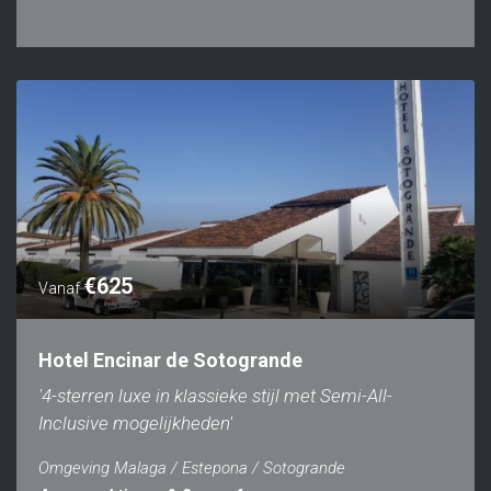
€625
Vanaf
Hotel Encinar de Sotogrande
'4-sterren luxe in klassieke stijl met Semi-All-
Inclusive mogelijkheden'
Omgeving Malaga / Estepona / Sotogrande