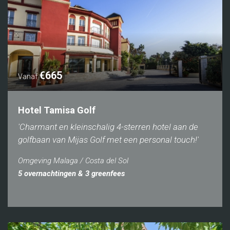
€665
Vanaf
Hotel Tamisa Golf
'Charmant en kleinschalig 4-sterren hotel aan de
golfbaan van Mijas Golf met een personal touch!'
Omgeving Malaga / Costa del Sol
5 overnachtingen & 3 greenfees