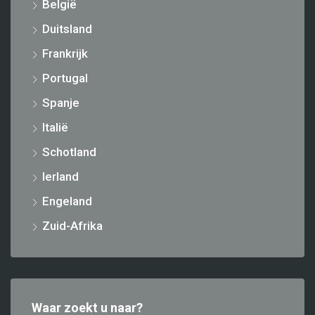
België
Duitsland
Frankrijk
Portugal
Spanje
Italië
Schotland
Ierland
Engeland
Zuid-Afrika
Waar zoekt u naar?