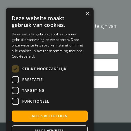
Aanmelden nieuwsbrief
×
Deze website maakt
gebruik van cookies.
Schrijf u hier in om altijd op de hoogte te zijn van
de laatste golfreis aanbiedingen!
Deze website gebruikt cookies om uw
gebruikerservaring te verbeteren. Door
onze website te gebruiken, stemt u in met
alle cookies in overeenstemming met ons
Cookiebeleid.
STRIKT NOODZAKELIJK
PRESTATIE
TARGETING
FUNCTIONEEL
ALLES ACCEPTEREN
ALLES AFWIJZEN