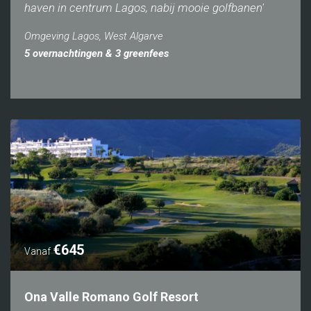
haven in centrum Lagos, nabij mooie golfbanen'
Omgeving Lagos, West Algarve
5 overnachtingen & 3 greenfees
€645
Vanaf
Ona Valle Romano Golf Resort