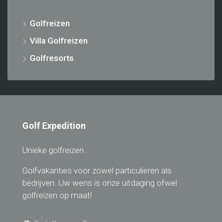
Golfreizen
Villa Golfreizen
Golfresorts
Golf Expedition
Unieke golfreizen..
Golfvakanties voor zowel particulieren als
bedrijven. Uw wens is onze uitdaging ofwel
golfreizen op maat!