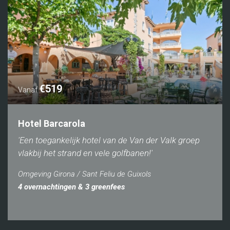
€519
Vanaf
Hotel Barcarola
'Een toegankelijk hotel van de Van der Valk groep
vlakbij het strand en vele golfbanen!'
Omgeving Girona / Sant Feliu de Guixols
4 overnachtingen & 3 greenfees