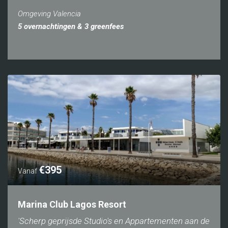
Omgeving Valencia
5 overnachtingen & 3 greenfees
€395
Vanaf
Marina Club Lagos Resort
'Scherp geprijsde Studio's en Appartementen aan de