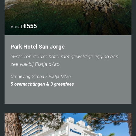
€555
Vanaf
Park Hotel San Jorge
'4-sterren deluxe hotel met geweldige ligging aan
zee vlakbij Platja d'Aro'
Omgeving Girona / Platja D'Aro
5 overnachtingen & 3 greenfees