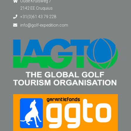
Oude Kruisweg 7
2142 EE Cruquius
+31(0)61 43 79 228
info@golf-expedition.com