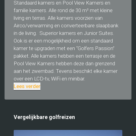
Standaard kamers en Pool View Kamers en
familie kamers. Alle rond de 30 m² met kleine
living en terras. Alle kamers voorzien van
Airco/verwarming en converteerbare slaapbank
in de living. Superior kamers en Junior Suites.
Ook is er een mogelijkheid om een standaard
kamer te upgraden met een “Golfers Passion”
pakket. Alle kamers hebben een terrasje en de
Pool View Kamers hebben deze dan grenzend
aan het zwembad. Tevens beschikt elke kamer
over een LCD-tv, WiFi en minibar.
Lees verder
Vergelijkbare golfreizen