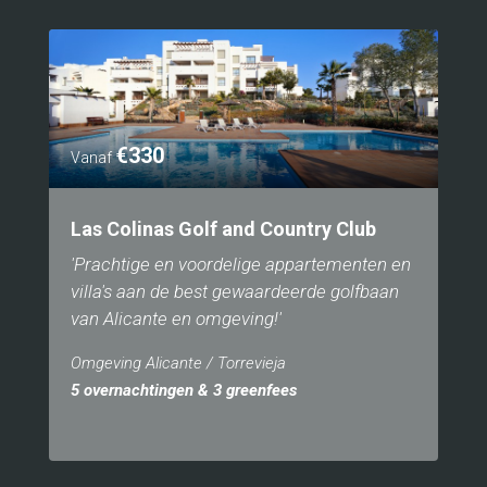
€330
Vanaf
Las Colinas Golf and Country Club
'Prachtige en voordelige appartementen en
villa's aan de best gewaardeerde golfbaan
van Alicante en omgeving!'
Omgeving Alicante / Torrevieja
5 overnachtingen & 3 greenfees