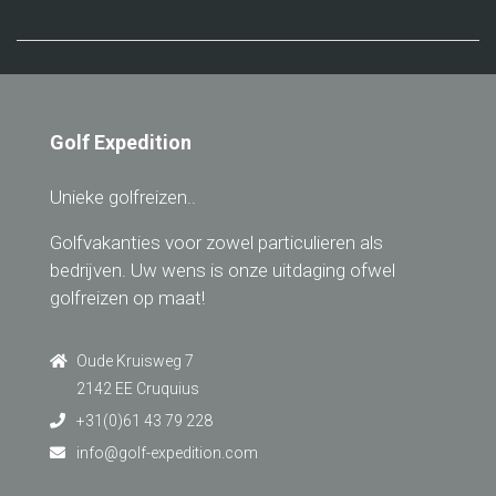
Golf Expedition
Unieke golfreizen..
Golfvakanties voor zowel particulieren als
bedrijven. Uw wens is onze uitdaging ofwel
golfreizen op maat!
Oude Kruisweg 7
2142 EE Cruquius
+31(0)61 43 79 228
info@golf-expedition.com