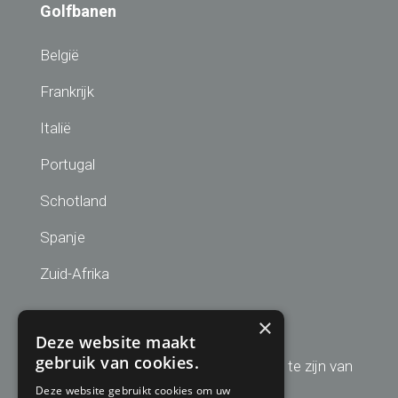
Golfbanen
België
Frankrijk
Italië
Portugal
Schotland
Spanje
Zuid-Afrika
Aanmelden nieuwsbrief
×
Deze website maakt
gebruik van cookies.
Schrijf u hier in om altijd op de hoogte te zijn van
de laatste golfreis aanbiedingen!
Deze website gebruikt cookies om uw