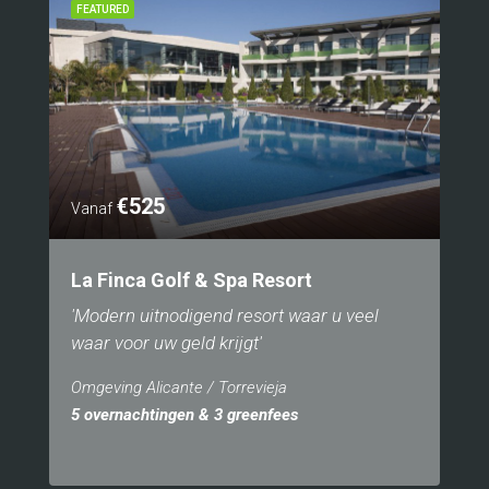
FEATURED
€525
Vanaf
La Finca Golf & Spa Resort
'Modern uitnodigend resort waar u veel
waar voor uw geld krijgt'
Omgeving Alicante / Torrevieja
5 overnachtingen & 3 greenfees