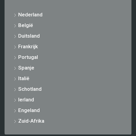
Nederland
België
Duitsland
Frankrijk
Portugal
Spanje
Italië
Schotland
Ierland
Engeland
Zuid-Afrika