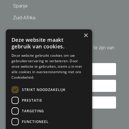
Spanje
Zuid-Afrika
Aanmelden nieuwsbrief
×
Deze website maakt
gebruik van cookies.
Schrijf u hier in om altijd op de hoogte te zijn van
de laatste golfreis aanbiedingen!
Deze website gebruikt cookies om uw
gebruikerservaring te verbeteren. Door
onze website te gebruiken, stemt u in met
alle cookies in overeenstemming met ons
Cookiebeleid.
STRIKT NOODZAKELIJK
PRESTATIE
TARGETING
FUNCTIONEEL