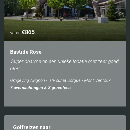
€865
vanaf
Bastide Rose
'Super charme op een unieke locatie met zeer goed
eten'
Omgeving Avignon - Isle sur la Sorgue - Mont Ventoux
7 overnachtingen & 3 greenfees
Golfreizen naar