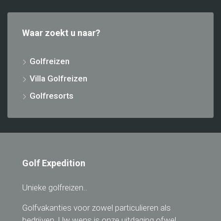
Waar zoekt u naar?
Golfreizen
Villa Golfreizen
Golfresorts
Golf Expedition
Unieke golfreizen..
Golfvakanties voor zowel particulieren als
bedrijven. Uw wens is onze uitdaging ofwel