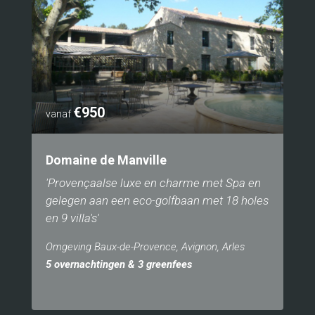
€950
vanaf
Domaine de Manville
'Provençaalse luxe en charme met Spa en
gelegen aan een eco-golfbaan met 18 holes
en 9 villa's'
Omgeving Baux-de-Provence, Avignon, Arles
5 overnachtingen & 3 greenfees