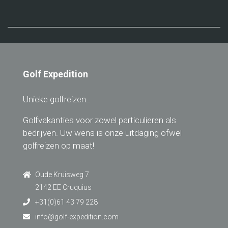
Golf Expedition
Unieke golfreizen..
Golfvakanties voor zowel particulieren als
bedrijven. Uw wens is onze uitdaging ofwel
golfreizen op maat!
Oude Kruisweg 7
2142 EE Cruquius
+31(0)61 43 79 228
info@golf-expedition.com