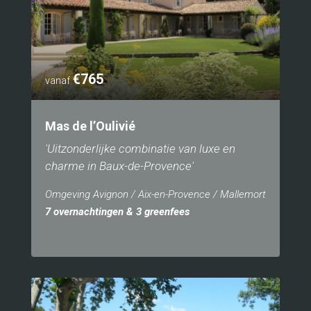
€765
vanaf
Mas de l’Oulivié
'Uitzonderlijke combinatie van luxe en
charme in Baux-de-Provence'
Omgeving Avignon / Aix-en-Provence / Mallemort
7 overnachtingen & 3 greenfees