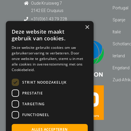
Oude Kruisweg 7
Portugal
2142 EE Cruquius
+31(0)61 43 79 228
Spanje
×
info@golf-expedition.com
Deze website maakt
Italië
gebruik van cookies.
Schotlan
Deze website gebruikt cookies om uw
gebruikerservaring te verbeteren. Door
Ierland
onze website te gebruiken, stemt u in met
alle cookies in overeenstemming met ons
Engeland
Cookiebeleid.
Zuid-Afrik
STRIKT NOODZAKELIJK
PRESTATIE
TARGETING
FUNCTIONEEL
ALLES ACCEPTEREN