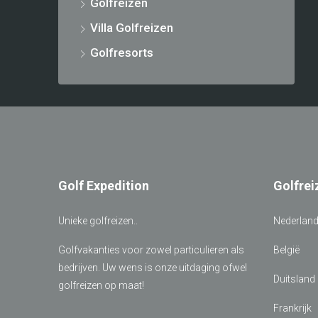
Golfreizen
Villa Golfreizen
Golfresorts
Golf Expedition
Golfrei
Unieke golfreizen..
Nederlan
Golfvakanties voor zowel particulieren als
België
bedrijven. Uw wens is onze uitdaging ofwel
Duitsland
golfreizen op maat!
Frankrijk