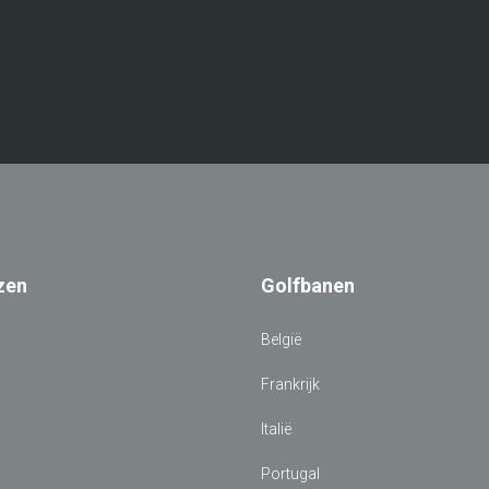
zen
Golfbanen
d
België
Frankrijk
Italië
Portugal