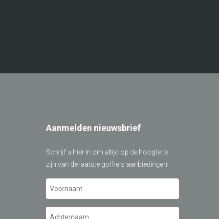
Aanmelden nieuwsbrief
Schrijf u hier in om altijd op de hoogte te
zijn van de laatste golfreis aanbiedingen!