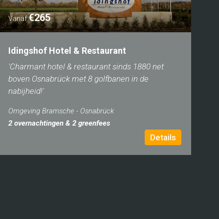
€265
Vanaf
Idingshof Hotel & Restaurant
'Charmant hotel & restaurant sinds 1880 net
boven Osnabrück met 8 golfbanen in de
nabijheid!'
Omgeving Bramsche - Osnabrück
2 overnachtingen & 2 greenfees
Details