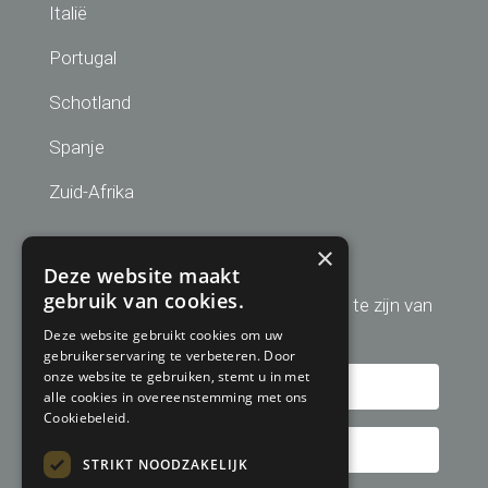
Italië
Portugal
Schotland
Spanje
Zuid-Afrika
Aanmelden nieuwsbrief
×
Deze website maakt
gebruik van cookies.
Schrijf u hier in om altijd op de hoogte te zijn van
de laatste golfreis aanbiedingen!
Deze website gebruikt cookies om uw
gebruikerservaring te verbeteren. Door
onze website te gebruiken, stemt u in met
alle cookies in overeenstemming met ons
Cookiebeleid.
STRIKT NOODZAKELIJK