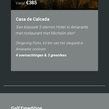
€385
Vanaf
Casa de Calcada
'Een klassiek 5-sterren Hotel in Amarante
met restaurant met Michelin ster!'
Omgeving Porto, 63 km van het vliegveld in
Amarante centrum
4 overnachtingen & 3 greenfees
Golf Expedition