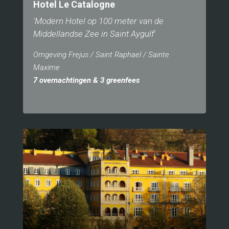
Hotel Le Catalogne
'Modern Hotel op 100 meter van de
Middellandse Zee in Saint Aygulf'
Omgeving Frejus / Saint Raphael / Sainte
Maxime
7 overnachtingen & 3 greenfees