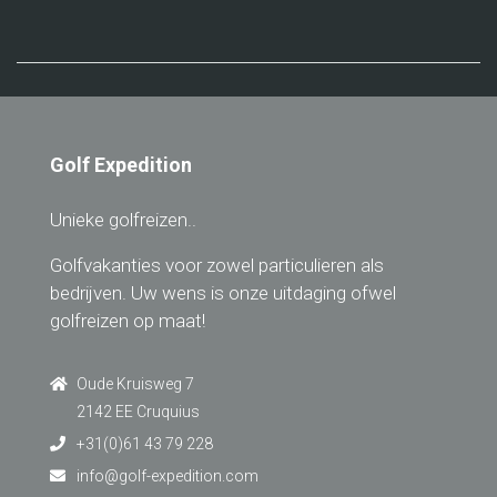
Golf Expedition
Unieke golfreizen..
Golfvakanties voor zowel particulieren als
bedrijven. Uw wens is onze uitdaging ofwel
golfreizen op maat!
Oude Kruisweg 7
2142 EE Cruquius
+31(0)61 43 79 228
info@golf-expedition.com