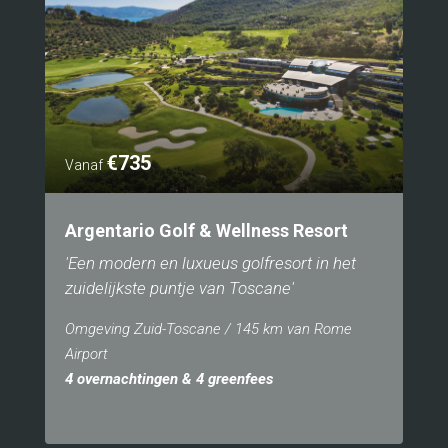
€735
Vanaf
Argentario Golf & Wellness Resort
'Een modern en luxueus golfresort in het
zuidelijkste puntje van Toscane'
Omgeving Zuid-Toscane / 145 km van Rome
Airport
4 overnachtingen & 4 greenfees