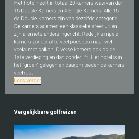
Het hotel heeft in totaal 20 kamers waarvan dan
16 Double Kamers en 4 Single Kamers. Alle 16
de Double Kamers zijn van dezelfde categorie.
De kamers ademen een klassieke sfeer uit en
zijn allen iets anders ingericht. Redelijk simpele
kamers zonder al te veel poespas maar wel
veelal met balkon. Diverse kamers ook op de
1ste verdieping en dan zonder lift. Het hotel is in
het “groen” gelegen en daarom bieden de kamers
veel rust.
Lees verder
Vergelijkbare golfreizen