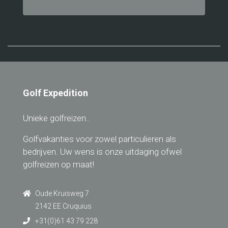
Golf Expedition
Unieke golfreizen..
Golfvakanties voor zowel particulieren als
bedrijven. Uw wens is onze uitdaging ofwel
golfreizen op maat!
Oude Kruisweg 7
2142 EE Cruquius
+31(0)61 43 79 228