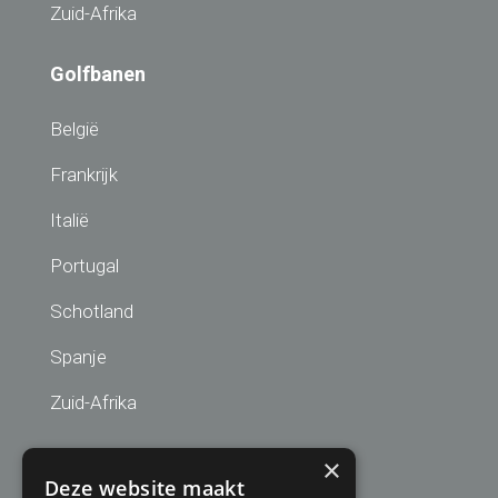
Zuid-Afrika
Golfbanen
België
Frankrijk
Italië
Portugal
Schotland
Spanje
Zuid-Afrika
Aanmelden nieuwsbrief
×
Deze website maakt