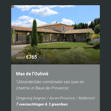
€765
vanaf
Mas de l’Oulivié
'Uitzonderlijke combinatie van luxe en
charme in Baux-de-Provence'
Omgeving Avignon / Aix-en-Provence / Mallemort
7 overnachtingen & 3 greenfees