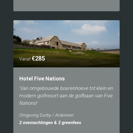
€285
Vanaf
Hotel Five Nations
'Van omgebouwde boerenhoeve tot klein en
modern golfresort aan de golfbaan van Five
Nations!'
Omgeving Durby / Ardennen
2 overnachtingen & 2 greenfees