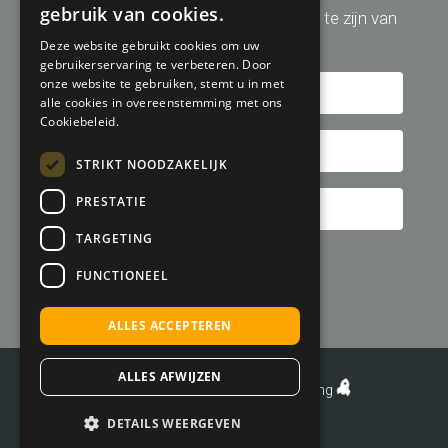
gebruik van cookies.
Schrijf u hier in om altijd op de hoogte te zijn van
de laatste golfreis aanbiedingen!
Deze website gebruikt cookies om uw
gebruikerservaring te verbeteren. Door
onze website te gebruiken, stemt u in met
alle cookies in overeenstemming met ons
Cookiebeleid.
STRIKT NOODZAKELIJK
PRESTATIE
TARGETING
FUNCTIONEEL
ALLES ACCEPTEREN
ALLES AFWIJZEN
©
Development door MADE Marketing
DETAILS WEERGEVEN