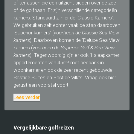
of terrassen die een uitzicht bieden over de zee
of de golfbaan. Er zijn verschillende categorieën
kamers. Standaard zijn er de ‘Classic Kamers’.
We gebruiken zelf echter vaak de stap daarboven
‘Superior kamers’ (
voorheen de Classic Sea View
kamers
). Daarboven komen de ‘Deluxe Sea View’
kamers (
voorheen de Superior Golf & Sea View
kamers
). Tegenwoordig zijn er ook 1-slaapkamer
appartementen van 45m² met bedbank in
woonkamer en ook de zeer recent gebouwde
Bastide Suites en Bastide Villa’s. Vraag ook hier
gerust een voorstel voor!
Lees verder
Vergelijkbare golfreizen