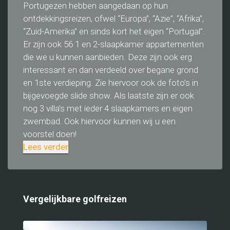
Portugezen hebben aangedaan op hun
ontdekkingsreizen, ofwel “Europa”, “Azie”, “Afrika”,
“Zuid-Amerika” en sinds kort het eigen “Portugal”.
Er zijn ook 56 1 en 2-slaapkamer appartementen
die we u kunnen aanbieden. Deze zijn ook erg
interessant en dan verdeeld over begane grond
en 1ste verdieping. Zie hiervoor ook de foto’s in
bijgevoegde slide show. Als laatste zijn er ook
nog 3 villa’s met ieder 4 slaapkamers en eigen
zwembad. Ook hiervoor kunnen wij u een
voorstel doen!
Lees verder
Vergelijkbare golfreizen