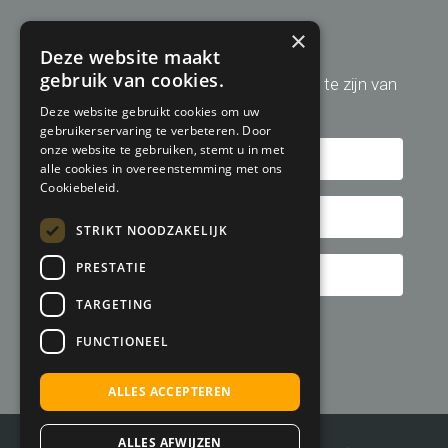
Aanmelden nieuwsbrief
×
Deze website maakt
gebruik van cookies.
Schrijf u hier in om altijd op de hoogte te zijn van
de laatste golfreis aanbiedingen!
Deze website gebruikt cookies om uw
gebruikerservaring te verbeteren. Door
onze website te gebruiken, stemt u in met
alle cookies in overeenstemming met ons
Cookiebeleid.
STRIKT NOODZAKELIJK
PRESTATIE
TARGETING
FUNCTIONEEL
ALLES ACCEPTEREN
ALLES AFWIJZEN