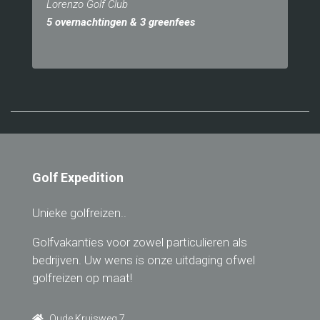
Lorenzo Golf Club
5 overnachtingen & 3 greenfees
Golf Expedition
Unieke golfreizen..
Golfvakanties voor zowel particulieren als
bedrijven. Uw wens is onze uitdaging ofwel
golfreizen op maat!
Oude Kruisweg 7