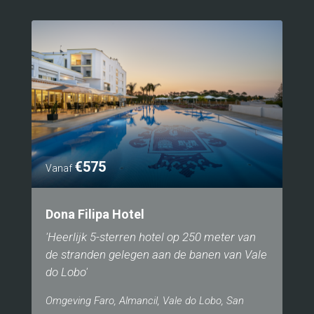
€575
Vanaf
Dona Filipa Hotel
'Heerlijk 5-sterren hotel op 250 meter van
de stranden gelegen aan de banen van Vale
do Lobo'
Omgeving Faro, Almancil, Vale do Lobo, San