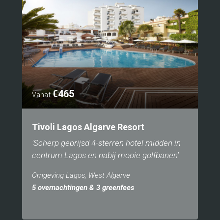
€465
Vanaf
Tivoli Lagos Algarve Resort
'Scherp geprijsd 4-sterren hotel midden in
centrum Lagos en nabij mooie golfbanen'
Omgeving Lagos, West Algarve
5 overnachtingen & 3 greenfees