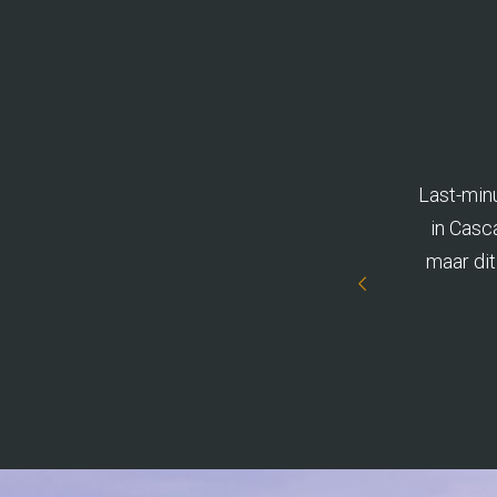
nnen bij Las Colinas Golf & Country Club.
Last-minu
 over de appartementen en de golfbanen.
in Casc
laatste dag vreselijk bij… Daar gestopt na 3
maar dit
 baan gespeeld. E.e.a. echter zeer netjes
 Expedition. Volgend jaar weer!
Bollen (20 personen)