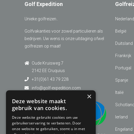
Golf Expedition
Golfrei
Unieke golfreizen..
Nederlan
Golfvakanties voor zowel particulieren als
België
bedrijven. Uw wens is onze uitdaging ofwel
Duitsland
golfreizen op maat!
Frankrijk
Oude Kruisweg 7
Portugal
2142 EE Cruquius
+31(0)61 43 79 228
Spanje
info@golf-expedition.com
Italië
×
Deze website maakt
Schotlan
gebruik van cookies.
Ierland
Deze website gebruikt cookies om uw
gebruikerservaring te verbeteren. Door
onze website te gebruiken, stemt u in met
Engeland