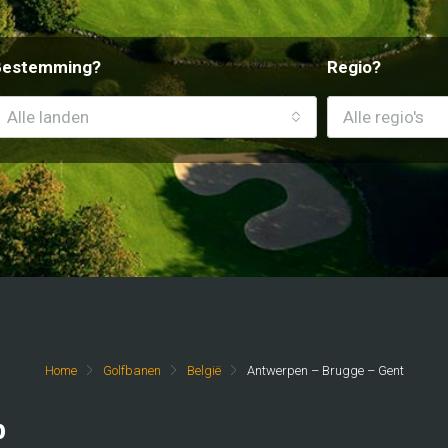
Bestemming?
Regio?
Alle landen
Alle regio's
Home
Golfbanen
België
Antwerpen – Brugge – Gent
b