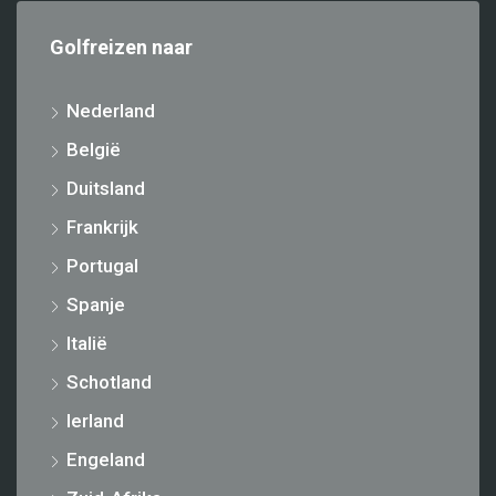
Golfreizen naar
Nederland
België
Duitsland
Frankrijk
Portugal
Spanje
Italië
Schotland
Ierland
Engeland