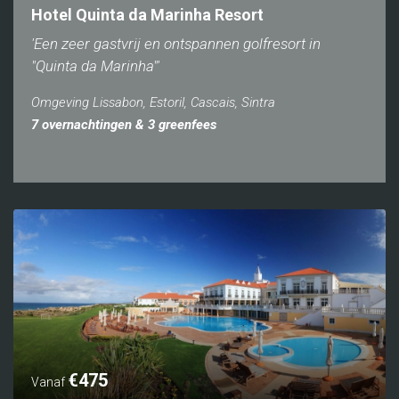
Hotel Quinta da Marinha Resort
'Een zeer gastvrij en ontspannen golfresort in
"Quinta da Marinha"'
Omgeving Lissabon, Estoril, Cascais, Sintra
7 overnachtingen & 3 greenfees
€475
Vanaf