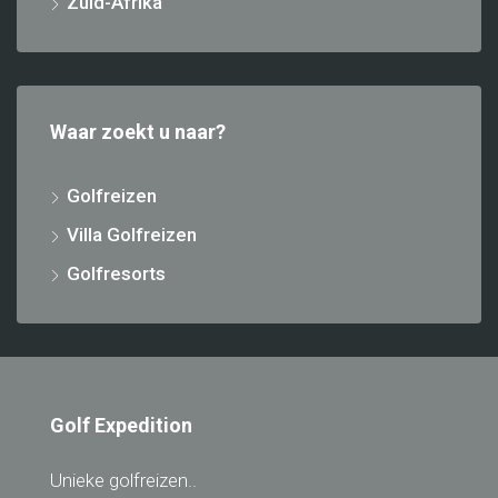
Zuid-Afrika
Waar zoekt u naar?
Golfreizen
Villa Golfreizen
Golfresorts
Golf Expedition
Unieke golfreizen..