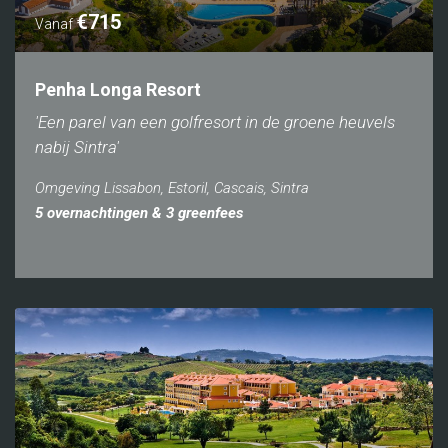
€715
Vanaf
Penha Longa Resort
'Een parel van een golfresort in de groene heuvels
nabij Sintra'
Omgeving Lissabon, Estoril, Cascais, Sintra
5 overnachtingen & 3 greenfees