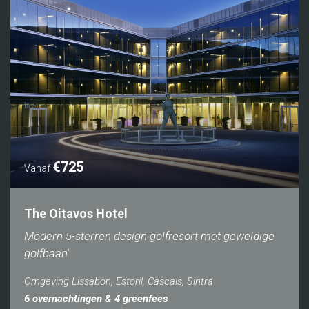
€725
Vanaf
The Oitavos Hotel
Modern 5-sterren design golfresort met geweldige
golfbaan'
Omgeving Lissabon, Estoril, Cascais, Sintra
6 overnachtingen & 4 greenfees