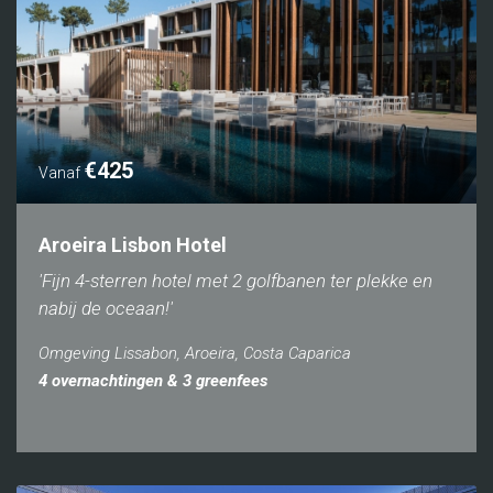
€425
Vanaf
Aroeira Lisbon Hotel
'Fijn 4-sterren hotel met 2 golfbanen ter plekke en
nabij de oceaan!'
Omgeving Lissabon, Aroeira, Costa Caparica
4 overnachtingen & 3 greenfees