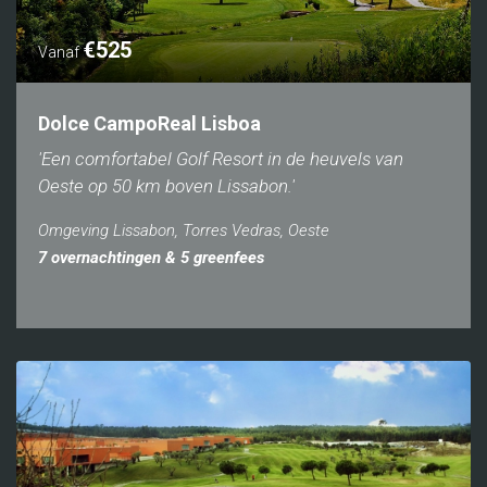
€525
Vanaf
Dolce CampoReal Lisboa
'Een comfortabel Golf Resort in de heuvels van
Oeste op 50 km boven Lissabon.'
Omgeving Lissabon, Torres Vedras, Oeste
7 overnachtingen & 5 greenfees