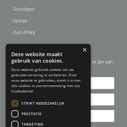
Schotland
Spanje
Zuid-Afrika
Aanmelden nieuwsbrief
×
Deze website maakt
gebruik van cookies.
Schrijf u hier in om altijd op de hoogte te zijn van
de laatste golfreis aanbiedingen!
Deze website gebruikt cookies om uw
gebruikerservaring te verbeteren. Door
onze website te gebruiken, stemt u in met
alle cookies in overeenstemming met ons
Cookiebeleid.
STRIKT NOODZAKELIJK
PRESTATIE
TARGETING