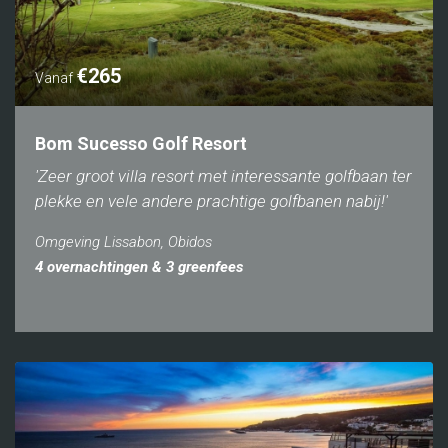
€265
Vanaf
Bom Sucesso Golf Resort
'Zeer groot villa resort met interessante golfbaan ter
plekke en vele andere prachtige golfbanen nabij!'
Omgeving Lissabon, Obidos
4 overnachtingen & 3 greenfees