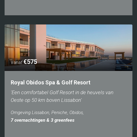
€575
Vanaf
Royal Obidos Spa & Golf Resort
'Een comfortabel Golf Resort in de heuvels van
Oeste op 50 km boven Lissabon'
Omgeving Lissabon, Peniche, Obidos,
7 overnachtingen & 3 greenfees