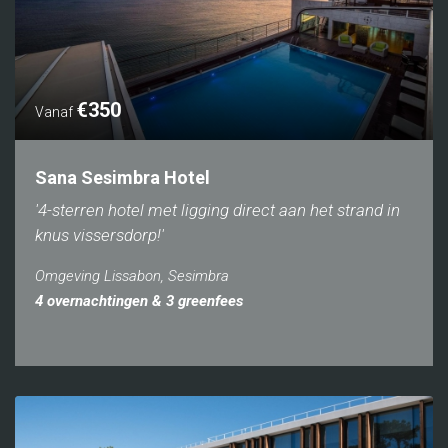
€350
Vanaf
Sana Sesimbra Hotel
'4-sterren hotel met ligging direct aan het strand in
knus vissersdorp!'
Omgeving Lissabon, Sesimbra
4 overnachtingen & 3 greenfees