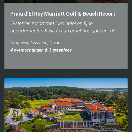
Praia d’El Rey Marriott Golf & Beach Resort
'5-sterren resort met luxe hotel en fijne
appartementen & villa's aan prachtige golfbanen!'
Omgeving Lissabon, Obidos
4 overnachtingen & 3 greenfees