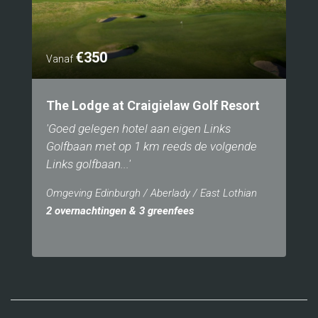
€350
Vanaf
The Lodge at Craigielaw Golf Resort
'Goed gelegen hotel aan eigen Links
Golfbaan met op 1 km reeds de volgende
Links golfbaan...'
Omgeving Edinburgh / Aberlady / East Lothian
2 overnachtingen & 3 greenfees