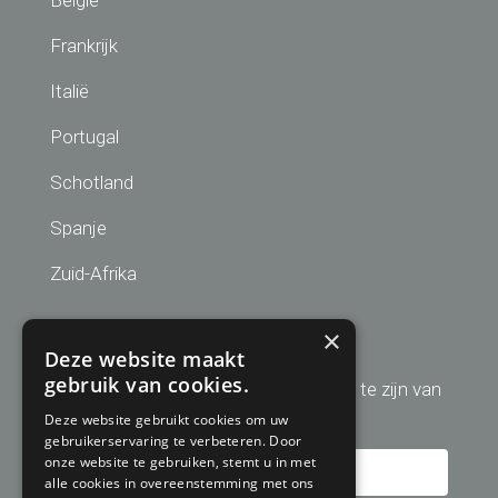
België
Frankrijk
Italië
Portugal
Schotland
Spanje
Zuid-Afrika
Aanmelden nieuwsbrief
×
Deze website maakt
gebruik van cookies.
Schrijf u hier in om altijd op de hoogte te zijn van
de laatste golfreis aanbiedingen!
Deze website gebruikt cookies om uw
gebruikerservaring te verbeteren. Door
onze website te gebruiken, stemt u in met
alle cookies in overeenstemming met ons