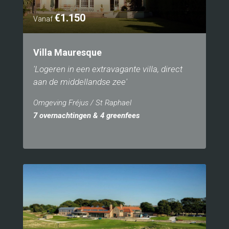
€1.150
Vanaf
Villa Mauresque
'Logeren in een extravagante villa, direct
aan de middellandse zee'
Omgeving Fréjus / St Raphael
7 overnachtingen & 4 greenfees